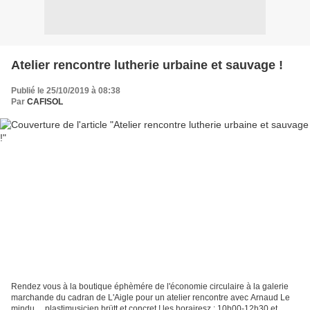
Atelier rencontre lutherie urbaine et sauvage !
Publié le 25/10/2019 à 08:38
Par
CAFISOL
Rendez vous à la boutique éphèmére de l'économie circulaire à la galerie
marchande du cadran de L'Aigle pour un atelier rencontre avec Arnaud Le
mindu ... plastimusicien brütt et concret ! les horairesz : 10h00-12h30 et