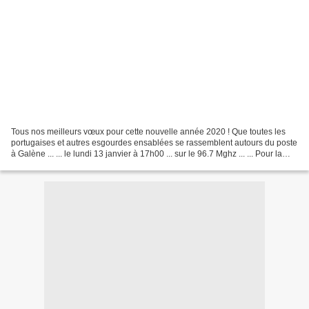
Tous nos meilleurs vœux pour cette nouvelle année 2020 ! Que toutes les
portugaises et autres esgourdes ensablées se rassemblent autours du poste
à Galène ... ... le lundi 13 janvier à 17h00 ... sur le 96.7 Mghz ... ... Pour la
première émission de Ma...