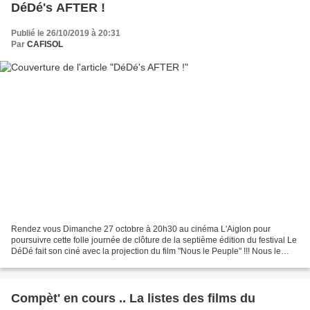
DéDé's AFTER !
Publié le 26/10/2019 à 20:31
Par
CAFISOL
Rendez vous Dimanche 27 octobre à 20h30 au cinéma L'Aiglon pour
poursuivre cette folle journée de clôture de la septième édition du festival Le
DéDé fait son ciné avec la projection du film "Nous le Peuple" !!! Nous le
peuple Ils s'appellent Fanta, Joffrey,...
Compèt' en cours .. La listes des films du