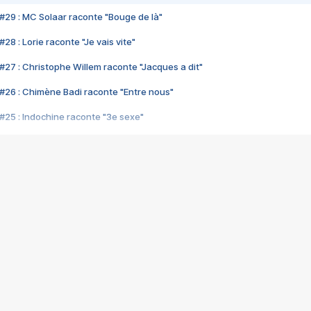
#29 : MC Solaar raconte "Bouge de là"
28 : Lorie raconte "Je vais vite"
#27 : Christophe Willem raconte "Jacques a dit"
#26 : Chimène Badi raconte "Entre nous"
#25 : Indochine raconte "3e sexe"
#24 : Zaho raconte "C'est chelou"
#23 : Patrick Bruel raconte "Au café des délices"
#22 : Kyo raconte "Le chemin"
#21 : Nolwenn Leroy raconte "Cassé"
#20 : Patrick Hernandez raconte "Born to be alive"
#19 : Lorie raconte "Près de moi"
#18 : Michael Jones raconte "A nos actes manqués" (avec Jean-Jacque