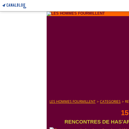
LES HOMMES FOURMILLENT
>
CATEGORIES
>
RE
15
RENCONTRES DE HAS'ART