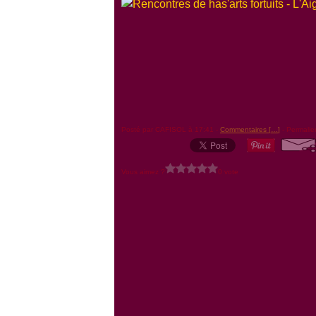
Posté par CAFISOL à 17:41 -
Commentaires [
…
]
- Permalie
Vous aimez ?
0 vote