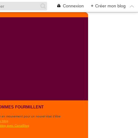
Connexion
+
Créer mon blog
OMMES FOURMILLENT
r en mouvement pour un nouvel état d'être
u blog
 blog avec CanalBlog