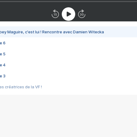
bey Maguire, c'est lui ! Rencontre avec Damien Witecka
e 6
e 5
e 4
e 3
s créatrices de la VF !
e 2
e 1
e Mektoub My Love arrive enfin ! Rencontre avec Shaïn Boumedine et Sal
i : après Toni en famille