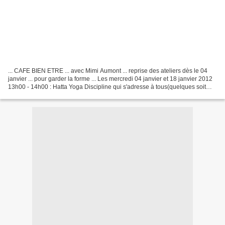
... CAFE BIEN ETRE ... avec Mimi Aumont ... reprise des ateliers dès le 04
janvier ... pour garder la forme ... Les mercredi 04 janvier et 18 janvier 2012
13h00 - 14h00 : Hatta Yoga Discipline qui s'adresse à tous(quelques soit
l'âge et le niveau de pratique),...