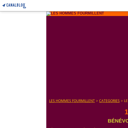
LES HOMMES FOURMILLENT
>
CATEGORIES
>
LE
1
BÉNÉVO