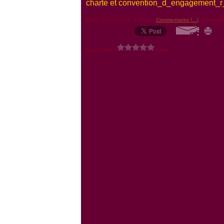
charte et convention_d_engagement_r
Posté par CAFISOL à 22:52 -
Commentaires [
…
]
- Permalie
Vous aimez ?
0 vote