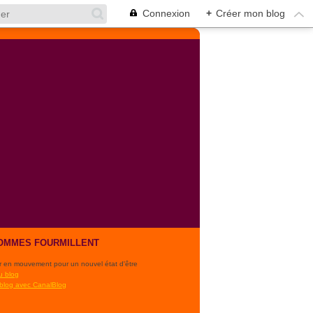
Connexion
+
Créer mon blog
OMMES FOURMILLENT
r en mouvement pour un nouvel état d'être
u blog
 blog avec CanalBlog