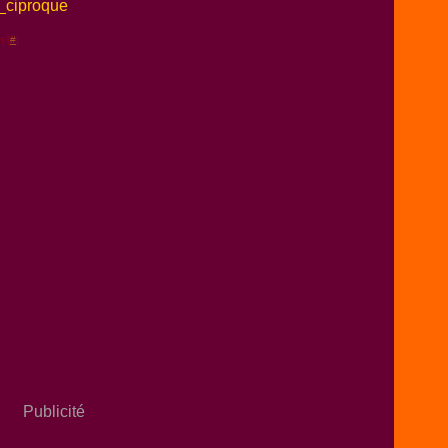
_ciproque
n [
#
]
Publicité