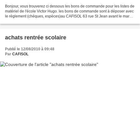
Bonjour, vous trouverez ci dessous les bons de commande pour les listes de
matériel de l'école Victor Hugo. les bons de commande sont à déposer avec
le règlement (chéques, espèces)au CAFISOL 63 rue St Jean avant le mardi
24 aout 16h00. les commandes seront...
achats rentrée scolaire
Publié le 12/08/2010 à 09:48
Par
CAFISOL