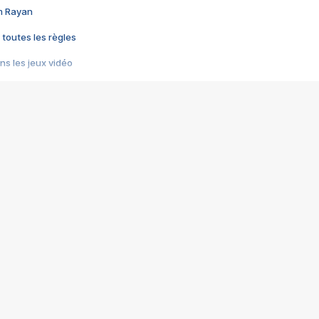
im Rayan
 toutes les règles
s les jeux vidéo
us choquant de Rockstar ? - Le scandale BULLY
e plus moche de Steam
du RÊVE tourne au CAUCHEMAR
pendant 8 heures
it… à tort
umiliés par un jeu vidéo
ire - Final Fantasy 8
ti un empire - Age of Empires
story DOFUS