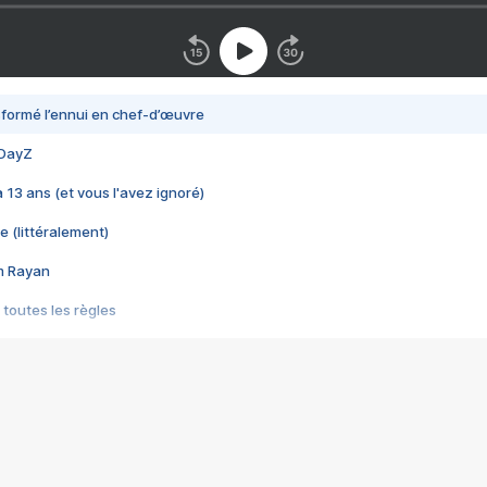
nsformé l’ennui en chef-d’œuvre
 DayZ
 a 13 ans (et vous l'avez ignoré)
e (littéralement)
im Rayan
 toutes les règles
s les jeux vidéo
us choquant de Rockstar ? - Le scandale BULLY
e plus moche de Steam
du RÊVE tourne au CAUCHEMAR