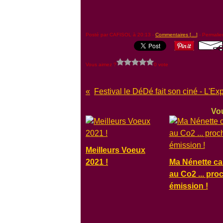
Posté par CAFISOL à 20:13 -
Commentaires [
…
]
- Permalie
Vous aimez ?
0 vote
Vou
Meilleurs Voeux
2021 !
Ma Nénette ca
au Co2 ... pro
émission !