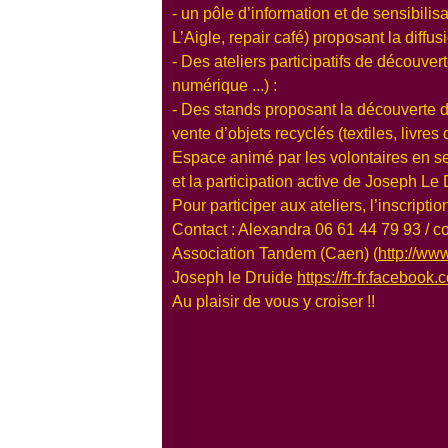
- un pôle d’information et de sensibili
L’Aigle, repair café) proposant la diffus
- Des ateliers participatifs de découve
numérique ...) :
- Des stands proposant la découverte de
vente d’objets recyclés (textiles, livres
Espace animé par les volontaires en se
et la participation active de Joseph Le 
Pour participer aux ateliers, l’inscriptio
Contact : Alexandra 06 61 44 79 93 / c
Association Tandem (Caen) (
http://w
Joseph le Druide
https://fr-fr.facebook
Au plaisir de vous y croiser !!