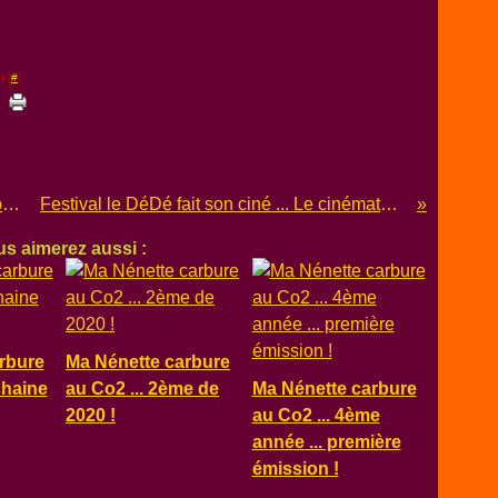
n [
#
]
Festival le DéDé fait son ciné - L'Exposition
Festival le DéDé fait son ciné ... Le cinématographe
s aimerez aussi :
rbure
Ma Nénette carbure
chaine
au Co2 ... 2ème de
Ma Nénette carbure
2020 !
au Co2 ... 4ème
année ... première
émission !