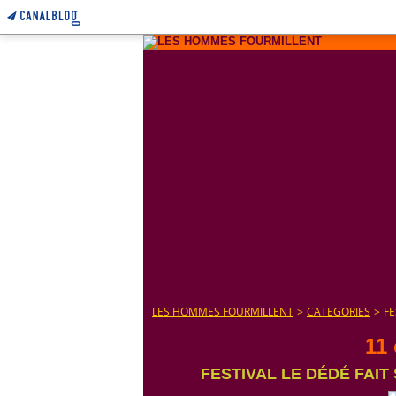
LES HOMMES FOURMILLENT
>
CATEGORIES
>
FE
11
FESTIVAL LE DÉDÉ FAIT