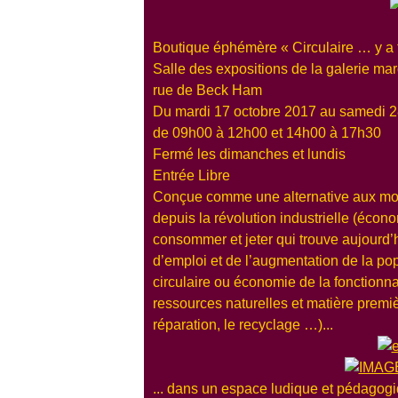
Boutique éphémère « Circulaire … y a to
Salle des expositions de la galerie m
rue de Beck Ham
Du mardi 17 octobre 2017 au samedi 2
de 09h00 à 12h00 et 14h00 à 17h30
Fermé les dimanches et lundis
Entrée Libre
Conçue comme une alternative aux mod
depuis la révolution industrielle (économ
consommer et jeter qui trouve aujourd’
d’emploi et de l’augmentation de la po
circulaire ou économie de la fonction
ressources naturelles et matière premiè
réparation, le recyclage …)...
... dans un espace ludique et pédagogi