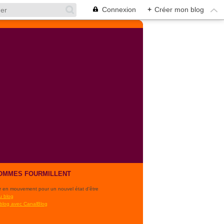
Connexion
+
Créer mon blog
OMMES FOURMILLENT
r en mouvement pour un nouvel état d'être
u blog
 blog avec CanalBlog