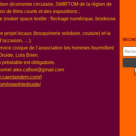
sation (économie circulaire, SMIRTOM de la région de
ion de films courts et des expositions ;
rte (maker space textile : flockage numérique, brodeuse
 projet locaux (bouquinerie solidaire, couture) et la
RECH
 d’occasion, …).
rvice civique de l’association les hommes fourmillent
Druide, Lola Brien.
n préalable est obligatoire.
ourriel alex.cafisol@gmail.com
ww.caentandem.com/
)
.com/josephledruide/