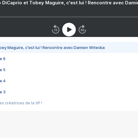
 DiCaprio et Tobey Maguire, c'est lui ! Rencontre avec Dam
bey Maguire, c'est lui ! Rencontre avec Damien Witecka
e 6
e 5
e 4
e 3
s créatrices de la VF !
e 2
e 1
e Mektoub My Love arrive enfin ! Rencontre avec Shaïn Boumedine et Sal