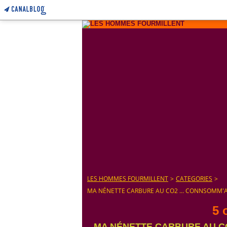
LES HOMMES FOURMILLENT
>
CATEGORIES
>
MA NÉNETTE CARBURE AU CO2 ... CONNSOMM'AC
5 
MA NÉNETTE CARBURE AU CO