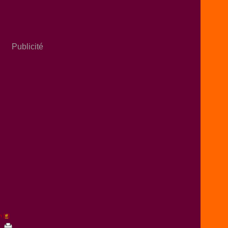
Publicité
n [
#
]