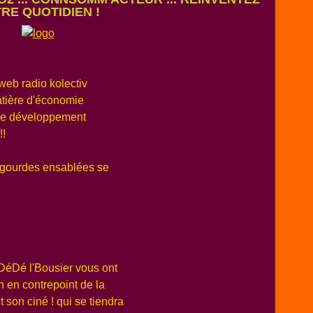
RE QUOTIDIEN !
eb radio kolectiv
matière d'économie
 de développement
!!
esgourdes ensablées se
et DéDé l'Bousier vous ont
 en contrepoint de la
t son ciné ! qui se tiendra