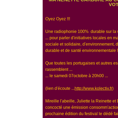
VOT
Oyez Oyez !!!
Une radiophonie 100% durable sur la w
... pour parler d'initiatives locales en 
sociale et solidaire, d'environnement,
durable et de santé environnementale !
Que toutes les portugaises et autres 
rassemblent ...
... le samedi 07octobre à 20h00 ...
(lien d'écoute ...
http://www.kolectiv.fr
)
Mireille l'abeille, Juliette la Reinette 
concocté une émission consomm'action
prochaine édition du festival le dédé fai