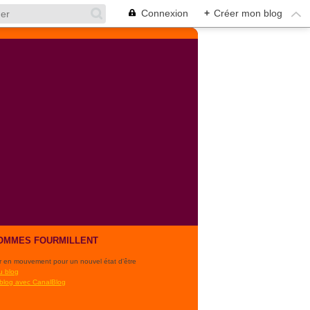
Connexion
+
Créer mon blog
OMMES FOURMILLENT
r en mouvement pour un nouvel état d'être
u blog
 blog avec CanalBlog