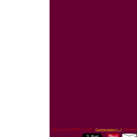
Posté par CAFISOL à 12:37 -
Commentaires [
…
]
- Permalie