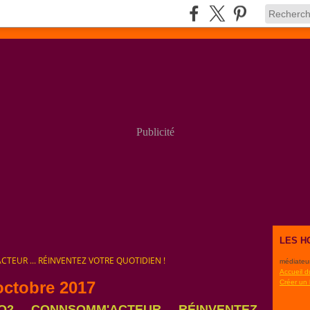
Publicité
LES H
TEUR ... RÉINVENTEZ VOTRE QUOTIDIEN !
médiateu
Accueil d
octobre 2017
Créer un
2 ... CONNSOMM'ACTEUR ... RÉINVENTEZ