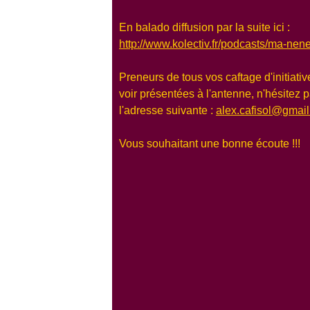
En balado diffusion par la suite ici :
http://www.kolectiv.fr/podcasts/ma-nen
Preneurs de tous vos caftage d'initiati
voir présentées à l'antenne, n'hésitez p
l'adresse suivante :
alex.cafisol@gmai
Vous souhaitant une bonne écoute !!!