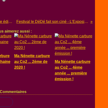
Festival le DéDé fait son ciné ... 5ème édition
Festival le DéDé fait son ciné - L'Exposition
s aimerez aussi :
rbure
Ma Nénette carbure
chaine
au Co2 ... 2ème de
Ma Nénette carbure
2020 !
au Co2 ... 4ème
année ... première
émission !
Commentaires