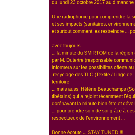
du lundi 23 octobre 2017 au dimanche
Une radiophonie pour comprendre la 
et ses impacts (sanitaires, environnem
et surtout comment les restreindre ... p
avec toujours
... la minute du SMIRTOM de la région 
par M. Dutertre (responsable commun
informera sur les possibilites offerte 
recyclage des TLC (Textile / Linge de
territoire
... mais aussi Hélène Beauchamps
(So
tibétains) qui a rejoint récemment l'éq
dorénavant la minute bien être
et déve
... pour prendre soin de soi grâce à de
respectueux de l'environnement ...
Bonne écoute ... STAY TUNED !!!