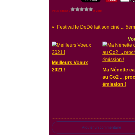
Vous aimez ?
0 vote
Vou
Meilleurs Voeux
2021 !
Ma Nénette ca
au Co2 ... pro
émission !
Ajouter un commentaire