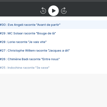
#30 : Eve Angeli raconte "Avant de partir"
#29 : MC Solaar raconte "Bouge de là"
28 : Lorie raconte "Je vais vite"
#27 : Christophe Willem raconte "Jacques a dit"
#26 : Chimène Badi raconte "Entre nous"
#25 : Indochine raconte "3e sexe"
#24 : Zaho raconte "C'est chelou"
#23 : Patrick Bruel raconte "Au café des délices"
#22 : Kyo raconte "Le chemin"
#21 : Nolwenn Leroy raconte "Cassé"