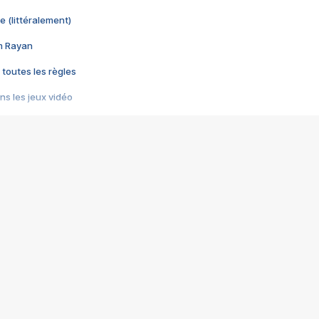
e (littéralement)
im Rayan
 toutes les règles
s les jeux vidéo
us choquant de Rockstar ? - Le scandale BULLY
e plus moche de Steam
du RÊVE tourne au CAUCHEMAR
pendant 8 heures
it… à tort
umiliés par un jeu vidéo
ire - Final Fantasy 8
ti un empire - Age of Empires