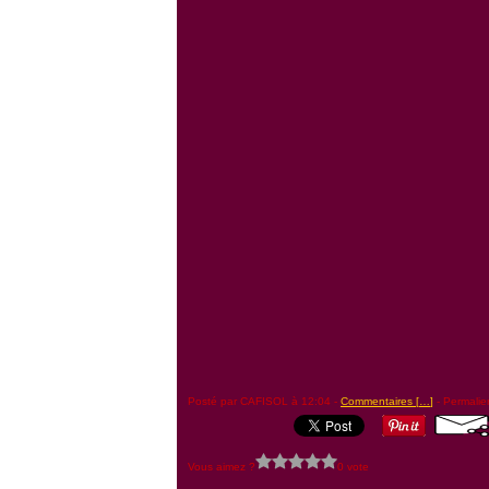
Posté par CAFISOL à 12:04 -
Commentaires [
…
]
- Permalie
Vous aimez ?
0 vote