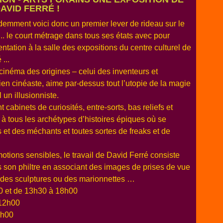
AVID FERRÉ !
mment voici donc un premier lever de rideau sur le
.. le court métrage dans tous ses états avec pour
tation à la salle des expositions du centre culturel de
...
 cinéma des origines – celui des inventeurs et
cien cinéaste, aime par-dessus tout l’utopie de la magie
 un illusionniste.
abinets de curiosités, entre-sorts, bas reliefs et
 à tous les archétypes d’histoires épiques où se
s et des méchants et toutes sortes de freaks et de
otions sensibles, le travail de David Ferré consiste
ers son philtre en associant des images de prises de vue
 à des sculptures ou des marionnettes …
0 et de 13h30 à 18h00
 12h00
8h00