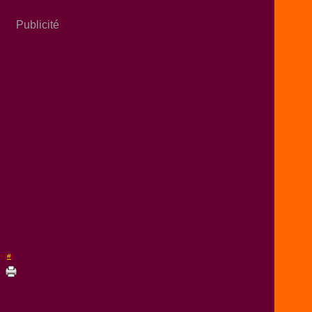
Publicité
n [
#
]