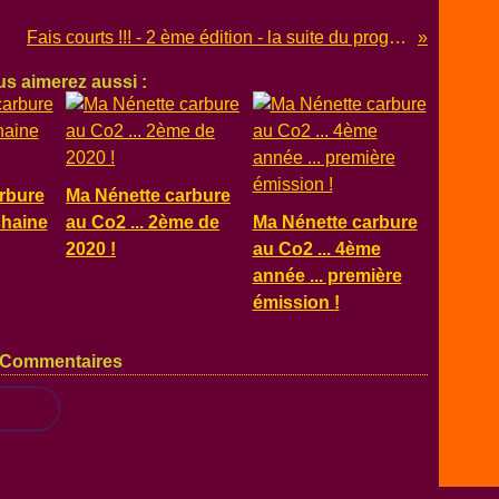
 états !
Fais courts !!! - 2 ème édition - la suite du programme ... Cinéma Daouda !!!
s aimerez aussi :
rbure
Ma Nénette carbure
chaine
au Co2 ... 2ème de
Ma Nénette carbure
2020 !
au Co2 ... 4ème
année ... première
émission !
Commentaires