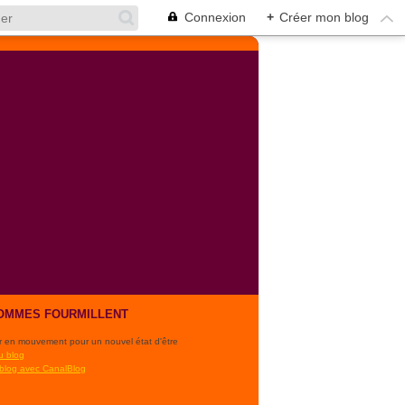
Connexion
+
Créer mon blog
OMMES FOURMILLENT
r en mouvement pour un nouvel état d'être
u blog
 blog avec CanalBlog