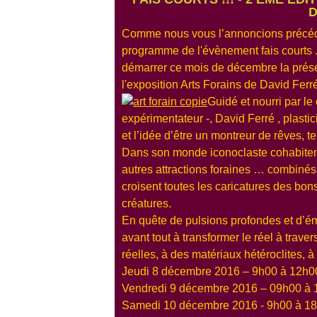
D
Comme nous vous l’annoncions précéde
programme de l'évènement fais courts .
démarrer ce mois de décembre la présen
l'exposition Arts Forains de David Ferré 
Guidé et nourri par le
expérimentateur -, David Ferré , plasti
et l’idée d’être un montreur de rêves, tel
Dans son monde iconoclaste cohabitent c
autres attractions foraines … combinés
croisent toutes les caricatures des bon
créatures.
En quête de pulsions profondes et d’ém
avant tout à transformer le réel à trav
réelles, à des matériaux hétéroclites,
Jeudi 8 décembre 2016 – 9h00 à 12h0
Vendredi 9 décembre 2016 – 09h00 à
Samedi 10 décembre 2016 - 9h00 à 1