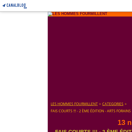
LES HOMMES FOURMILLENT
>
CATEGORIES
>
FAIS COURTS !!! - 2 ÈME ÉDITION - ARTS FORAIN
13 
FAIS COURTS !!! - 2 ÈME ÉD