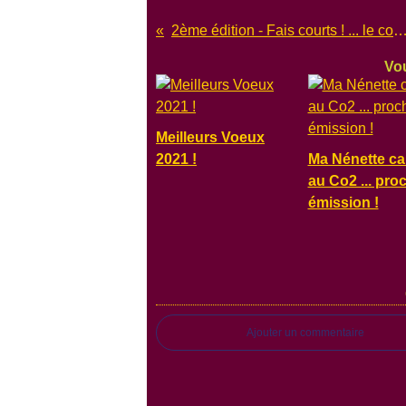
2ème édition - Fais courts ! ... le court dans tous ses
Vou
Meilleurs Voeux
2021 !
Ma Nénette ca
au Co2 ... pro
émission !
Ajouter un commentaire