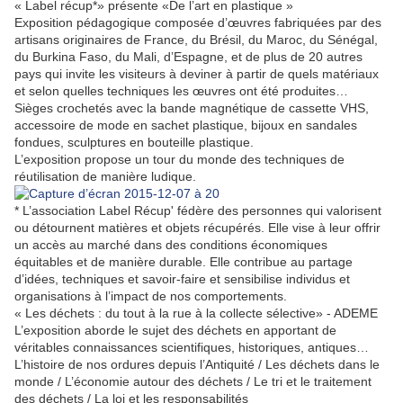
« Label récup*» présente «De l’art en plastique »
Exposition pédagogique composée d’œuvres fabriquées par des
artisans originaires de France, du Brésil, du Maroc, du Sénégal,
du Burkina Faso, du Mali, d’Espagne, et de plus de 20 autres
pays qui invite les visiteurs à deviner à partir de quels matériaux
et selon quelles techniques les œuvres ont été produites…
Sièges crochetés avec la bande magnétique de cassette VHS,
accessoire de mode en sachet plastique, bijoux en sandales
fondues, sculptures en bouteille plastique.
L’exposition propose un tour du monde des techniques de
réutilisation de manière ludique.
* L’association Label Récup' fédère des personnes qui valorisent
ou détournent matières et objets récupérés. Elle vise à leur offrir
un accès au marché dans des conditions économiques
équitables et de manière durable. Elle contribue au partage
d’idées, techniques et savoir-faire et sensibilise individus et
organisations à l’impact de nos comportements.
« Les déchets : du tout à la rue à la collecte sélective» - ADEME
L’exposition aborde le sujet des déchets en apportant de
véritables connaissances scientifiques, historiques, antiques…
L’histoire de nos ordures depuis l’Antiquité / Les déchets dans le
monde / L’économie autour des déchets / Le tri et le traitement
des déchets / La loi et les responsabilités