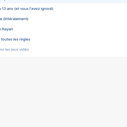
 a 13 ans (et vous l'avez ignoré)
e (littéralement)
im Rayan
 toutes les règles
s les jeux vidéo
us choquant de Rockstar ? - Le scandale BULLY
e plus moche de Steam
du RÊVE tourne au CAUCHEMAR
pendant 8 heures
it… à tort
umiliés par un jeu vidéo
ire - Final Fantasy 8