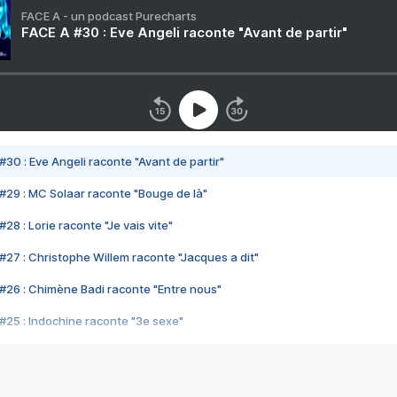
FACE A - un podcast Purecharts
FACE A #30 : Eve Angeli raconte "Avant de partir"
#30 : Eve Angeli raconte "Avant de partir"
#29 : MC Solaar raconte "Bouge de là"
28 : Lorie raconte "Je vais vite"
#27 : Christophe Willem raconte "Jacques a dit"
#26 : Chimène Badi raconte "Entre nous"
#25 : Indochine raconte "3e sexe"
#24 : Zaho raconte "C'est chelou"
#23 : Patrick Bruel raconte "Au café des délices"