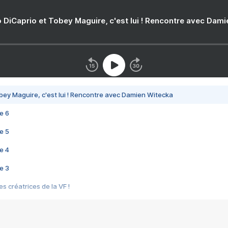
 DiCaprio et Tobey Maguire, c'est lui ! Rencontre avec Dam
bey Maguire, c'est lui ! Rencontre avec Damien Witecka
e 6
e 5
e 4
e 3
s créatrices de la VF !
e 2
e 1