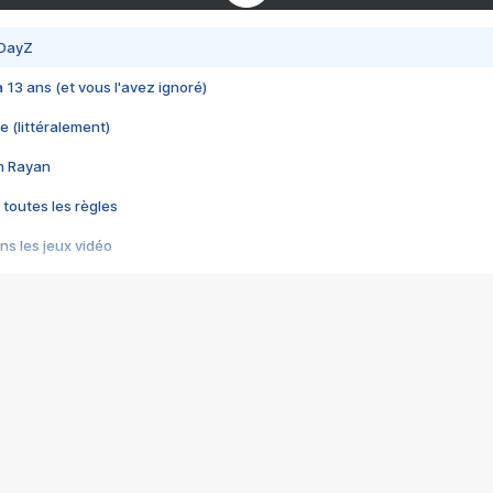
 DayZ
 a 13 ans (et vous l'avez ignoré)
e (littéralement)
im Rayan
 toutes les règles
s les jeux vidéo
us choquant de Rockstar ? - Le scandale BULLY
e plus moche de Steam
du RÊVE tourne au CAUCHEMAR
pendant 8 heures
it… à tort
umiliés par un jeu vidéo