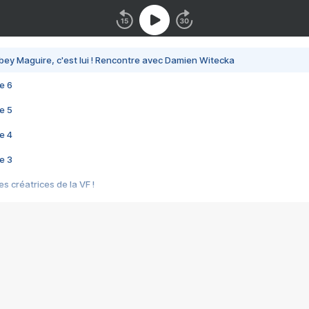
bey Maguire, c'est lui ! Rencontre avec Damien Witecka
e 6
e 5
e 4
e 3
s créatrices de la VF !
e 2
e 1
e Mektoub My Love arrive enfin ! Rencontre avec Shaïn Boumedine et Sal
i : après Toni en famille
elle réalise le bouleversant Dites lui que je l'aime