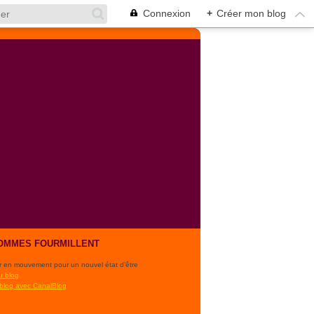
Connexion
+
Créer mon blog
OMMES FOURMILLENT
r en mouvement pour un nouvel état d'être
u blog
 blog avec CanalBlog