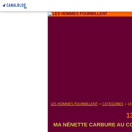
LES HOMMES FOURMILLENT
>
CATEGORIES
>
L
1
MA NÉNETTE CARBURE AU CO