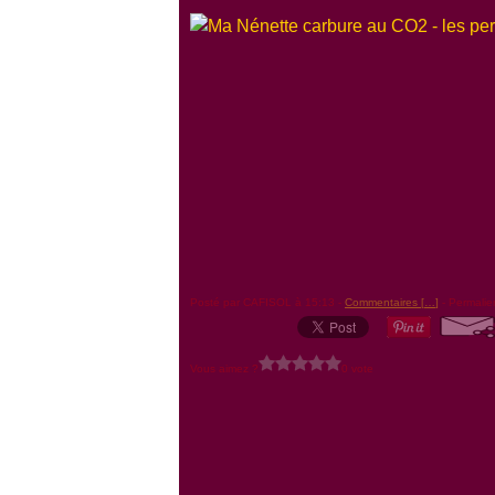
Posté par CAFISOL à 15:13 -
Commentaires [
…
]
- Permalie
Vous aimez ?
0 vote