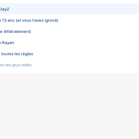
 DayZ
 a 13 ans (et vous l'avez ignoré)
e (littéralement)
im Rayan
 toutes les règles
s les jeux vidéo
us choquant de Rockstar ? - Le scandale BULLY
e plus moche de Steam
du RÊVE tourne au CAUCHEMAR
pendant 8 heures
it… à tort
umiliés par un jeu vidéo