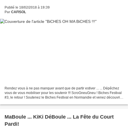
Publié le 18/02/2018 à 19:39
Par
CAFISOL
Rendez vous à ne pas manquer avant que de partir estiver ... ... Dépêchez
vous de vous mobiliser pour les soutenir !!! ScroGneuGneu ! Biches Festival
#3, le retour ! Soutenez le Biches Festival en Normandie et venez découvrir
les groupes qui deviendront...
MaBoule ... KiKi DéBoule ... La Fête du Court
Pardi!