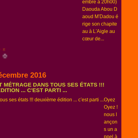
embre à 20h00)
Daouda Abou D
aoud M'Dadou é
rige son chapite
au à L'Aigle au
cœur de...
n [
#
]
écembre 2016
RT MÉTRAGE DANS TOUS SES ÉTATS !!!
TION ... C'EST PARTI ...
Oyez
Oyez !
nous l
ançon
s un a
ppel à