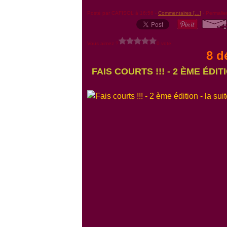
Posté par CAFISOL à 16:56 -
Commentaires [
…
]
- Permalie
Vous aimez ?
0 vote
8 d
FAIS COURTS !!! - 2 ÈME ÉDI