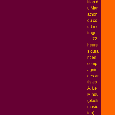
ition d
u Mar
athon
du co
urt mé
trage
.... 72
heure
s dura
nt en
comp
agnie
des ar
tistes
A. Le
Mindu
(plasti
music
ien)...