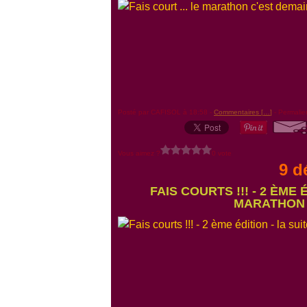
Posté par CAFISOL à 18:58 -
Commentaires [
…
]
- Permalie
Vous aimez ?
0 vote
9 d
FAIS COURTS !!! - 2 ÈME
MARATHON 