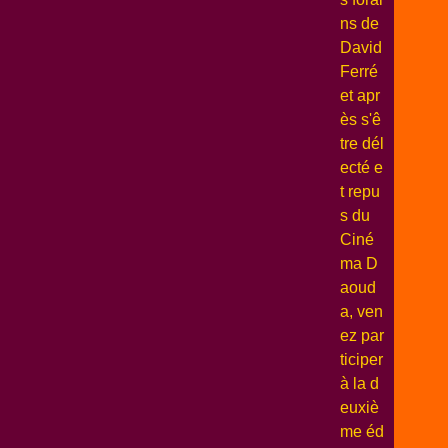
ns de
David
Ferré
et apr
ès s'ê
tre dél
ecté e
t repu
s du
Ciné
ma D
aoud
a, ven
ez par
ticiper
à la d
euxiè
me éd