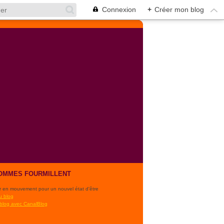
Connexion
+
Créer mon blog
OMMES FOURMILLENT
r en mouvement pour un nouvel état d'être
u blog
 blog avec CanalBlog