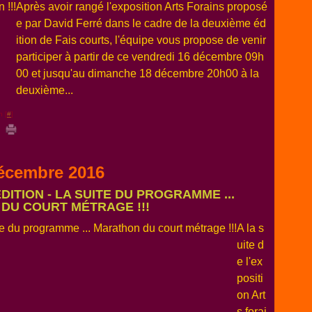
Après avoir rangé l'exposition Arts Forains proposé
e par David Ferré dans le cadre de la deuxième éd
ition de Fais courts, l'équipe vous propose de venir
participer à partir de ce vendredi 16 décembre 09h
00 et jusqu'au dimanche 18 décembre 20h00 à la
deuxième...
n [
#
]
écembre 2016
 ÉDITION - LA SUITE DU PROGRAMME ...
DU COURT MÉTRAGE !!!
A la s
uite d
e l'ex
positi
on Art
s forai