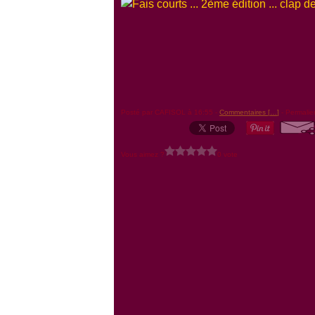
Posté par CAFISOL à 16:55 -
Commentaires [
…
]
- Permalie
Vous aimez ?
0 vote