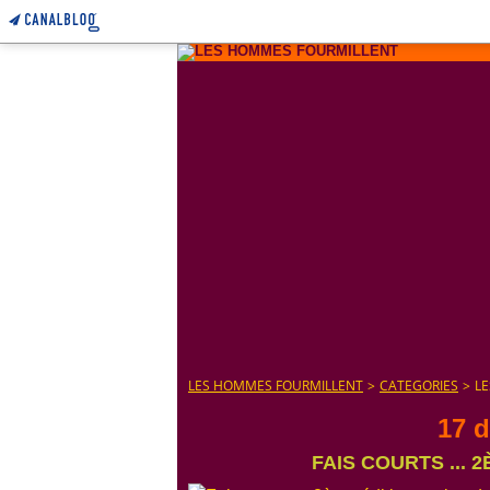
LES HOMMES FOURMILLENT
>
CATEGORIES
>
L
17 
FAIS COURTS ... 2È