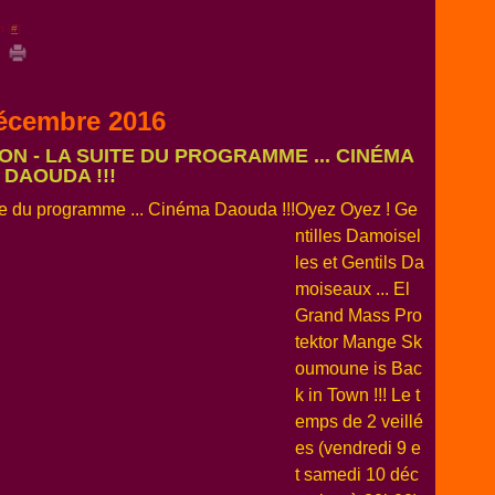
n [
#
]
écembre 2016
TION - LA SUITE DU PROGRAMME ... CINÉMA
DAOUDA !!!
Oyez Oyez ! Ge
ntilles Damoisel
les et Gentils Da
moiseaux ... El
Grand Mass Pro
tektor Mange Sk
oumoune is Bac
k in Town !!! Le t
emps de 2 veillé
es (vendredi 9 e
t samedi 10 déc