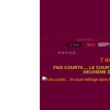
Posté par CAFISOL à 20:08 -
Commentaires [
…
]
- Permalie
Vous aimez ?
0 vote
7 d
FAIS COURTS ... LE COU
DEUXIÈME ÉDI