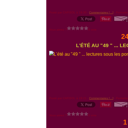
Posté par CAFISOL à 19:30 -
Commentaires [
…
]
- Permalie
Vous aimez ?
0 vote
24
L'ÉTÉ AU "49 " ...
Posté par CAFISOL à 19:21 -
Commentaires [
…
]
- Permalie
Vous aimez ?
0 vote
1