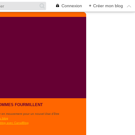
Connexion
+
Créer mon blog
OMMES FOURMILLENT
r en mouvement pour un nouvel état d'être
u blog
 blog avec CanalBlog