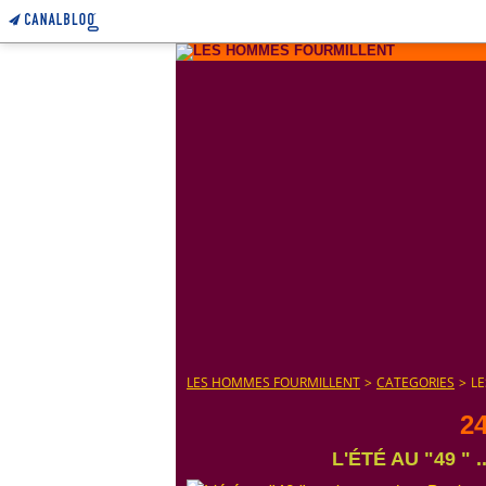
LES HOMMES FOURMILLENT
>
CATEGORIES
>
L
24
L'ÉTÉ AU "49 " 