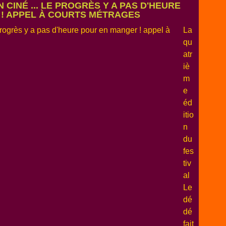
 CINÉ ... LE PROGRÈS Y A PAS D'HEURE
! APPEL À COURTS MÉTRAGES
La
qu
atr
iè
m
e
éd
itio
n
du
fes
tiv
al
Le
dé
dé
fait