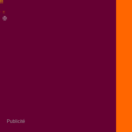
n [
#
]
Publicité