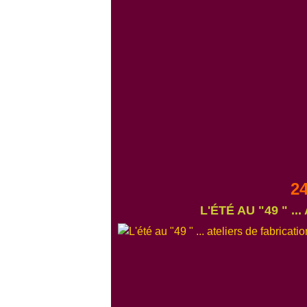
24
L'ÉTÉ AU "49 " ..