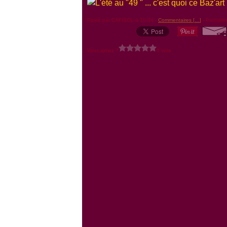
Posté par CAFISOL à 19:34 -
Commentaires [
…
]
- Permalie
Vous aimez ?
0 vote