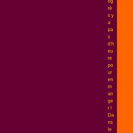
og
rè
s y
a
pa
s
d'h
eu
re
po
ur
en
m
an
ge
r !
Da
ns
le