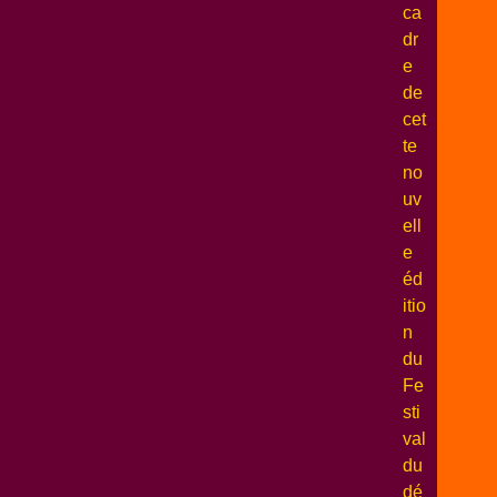
ca
dr
e
de
cet
te
no
uv
ell
e
éd
itio
n
du
Fe
sti
val
du
dé