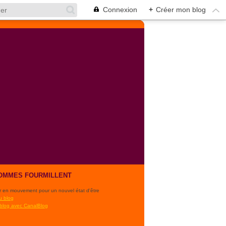
Connexion
+
Créer mon blog
OMMES FOURMILLENT
r en mouvement pour un nouvel état d'être
u blog
 blog avec CanalBlog