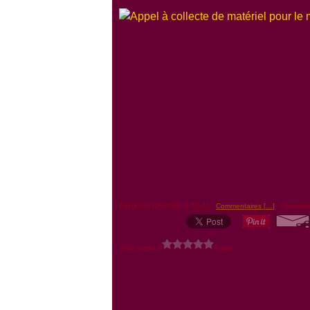
Posté par CAFISOL à 17:01 -
Commentaires [
…
]
- Permalie
Vous aimez ?
0 vote