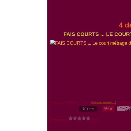
4 d
FAIS COURTS ... LE COU
Posté par CAFISOL à 10:41 -
Commentaires [
…
]
- Permalie
Vous aimez ?
0 vote