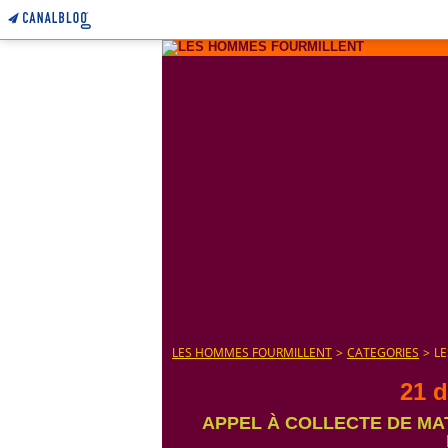
LES HOMMES FOURMILLENT
>
CATEGORIES
>
L
21 
APPEL À COLLECTE DE MA