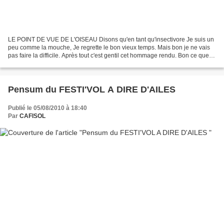
LE POINT DE VUE DE L'OISEAU Disons qu'en tant qu'insectivore Je suis un
peu comme la mouche, Je regrette le bon vieux temps. Mais bon je ne vais
pas faire la difficile. Après tout c'est gentil cet hommage rendu. Bon ce que je
regrette C'est le bruit qui...
Pensum du FESTI'VOL A DIRE D'AILES
Publié le 05/08/2010 à 18:40
Par
CAFISOL