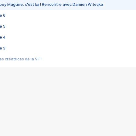
bey Maguire, c'est lui ! Rencontre avec Damien Witecka
e 6
e 5
e 4
e 3
s créatrices de la VF !
e 2
e 1
e Mektoub My Love arrive enfin ! Rencontre avec Shaïn Boumedine et Sal
i : après Toni en famille
elle réalise le bouleversant Dites lui que je l'aime
ais ! Rencontre autour de Vie privée de Rebecca Zlotowski
 de Marguerite, Grave... Rencontre avec Ella Rumpf