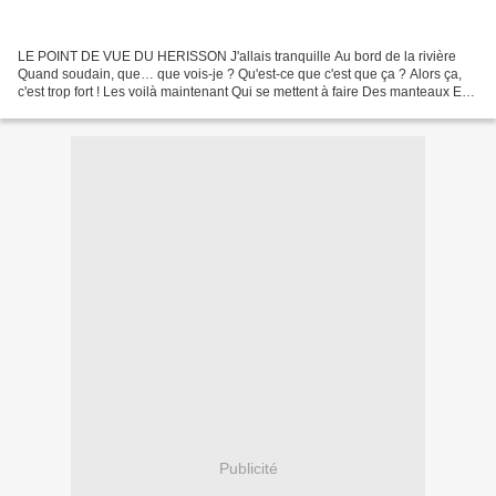
LE POINT DE VUE DU HERISSON J'allais tranquille Au bord de la rivière
Quand soudain, que… que vois-je ? Qu'est-ce que c'est que ça ? Alors ça,
c'est trop fort ! Les voilà maintenant Qui se mettent à faire Des manteaux En
peau de hérisson ! Mais pire encore...
Publicité