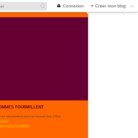
Connexion
+
Créer mon blog
OMMES FOURMILLENT
r en mouvement pour un nouvel état d'être
u blog
 blog avec CanalBlog