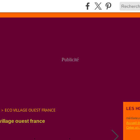
Publicité
LES H
>
ECO VILLAGE OUEST FRANCE
médiateu
village ouest france
Accueil d
Créer un